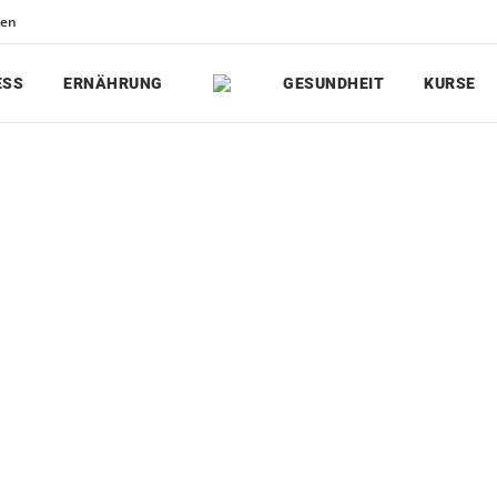
den
ESS
ERNÄHRUNG
GESUNDHEIT
KURSE
Roses in the hands
Rose fashion photoshoot