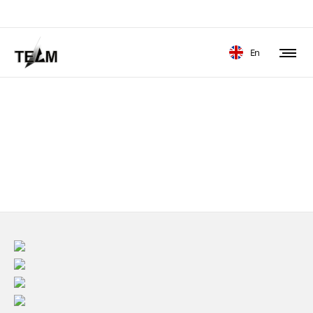
En
Expert hand care
You are in good hands